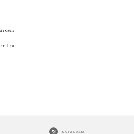
arı özen
er: 1 su
INSTAGRAM