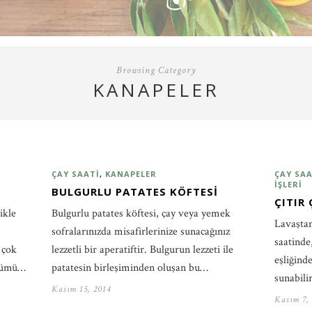
Browsing Category
KANAPELER
ÇAY SAATI
,
KANAPELER
ÇAY SAA
İŞLERI
BULGURLU PATATES KÖFTESI
ÇITIR
ikle
Bulgurlu patates köftesi, çay veya yemek
Lavaştan
sofralarınızda misafirlerinize sunacağınız
saatinde
 çok
lezzetli bir aperatiftir. Bulgurun lezzeti ile
eşliğind
ünümü…
patatesin birleşiminden oluşan bu…
sunabil
Kasım 15, 2014
Kasım 7,