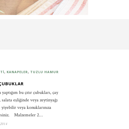
TI
,
KANAPELER
,
TUZLU HAMUR
 ÇUBUKLAR
 yaptığım bu çıtır çubukları, çay
, salata eşliğinde veya zeytinyağı
e yiyebilir veya konuklarınıza
irsiniz. Malzemeler 2…
 2014