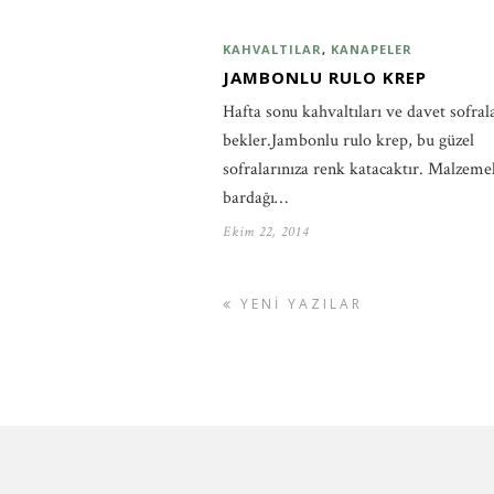
KAHVALTILAR
,
KANAPELER
JAMBONLU RULO KREP
Hafta sonu kahvaltıları ve davet sofral
bekler.Jambonlu rulo krep, bu güzel
sofralarınıza renk katacaktır. Malzemel
bardağı…
Ekim 22, 2014
YENI YAZILAR