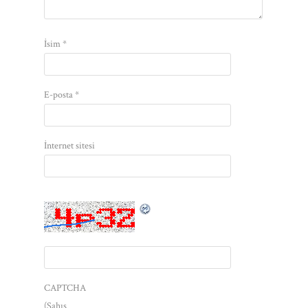
İsim
*
E-posta
*
İnternet sitesi
CAPTCHA
(Şahıs