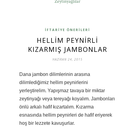
Zeytinyağlılar
İFTARIYE ÖNERILERI
HELLIM PEYNIRLI
KIZARMIŞ JAMBONLAR
HAZIRAN 24, 2015
Dana jambon dilimlerinin arasına
dilimlediğimiz hellim peynirlerini
yerleştirelim. Yapışmaz tavaya bir miktar
zeytinyağı veya tereyağı koyalım. Jambonları
önlü arkalı hafif kızartalım. Kızarma
esnasında hellim peynirleri de hafif eriyerek
hoş bir lezzete kavuşurlar.