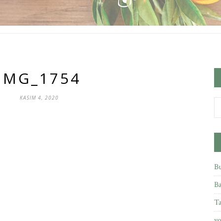
IMG_1754
KASIM 4, 2020
Bu
Ba
Ta
yo