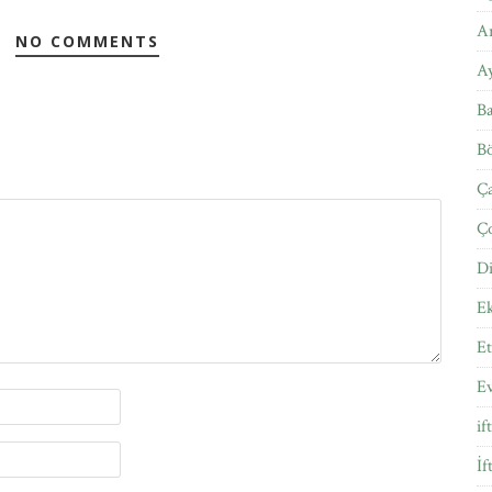
Ar
NO COMMENTS
A
Ba
Bö
Ça
Ço
Di
E
Et
E
if
İf