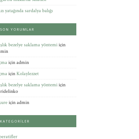
zı yatağında sardalya balığı
SON YORUMLAR
şlık bezelye saklama yöntemi
için
dmin
çma
için
admin
çma
için
Kolaylezzet
şlık bezelye saklama yöntemi
için
ridelinko
şure
için
admin
KATEGORILER
eratifler