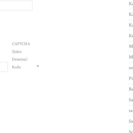
Ka
K
K
Ku
CAPTCHA
M
(Şahıs
M
Denetim)
*
Kodu
om
Pi
Re
Sa
sa
Sı
So