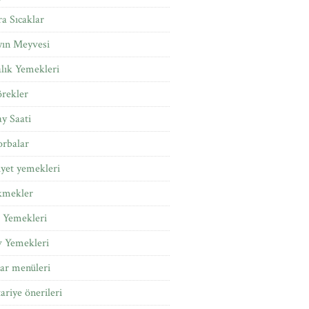
a Sıcaklar
yın Meyvesi
lık Yemekleri
rekler
y Saati
rbalar
yet yemekleri
kmekler
 Yemekleri
v Yemekleri
tar menüleri
tariye önerileri