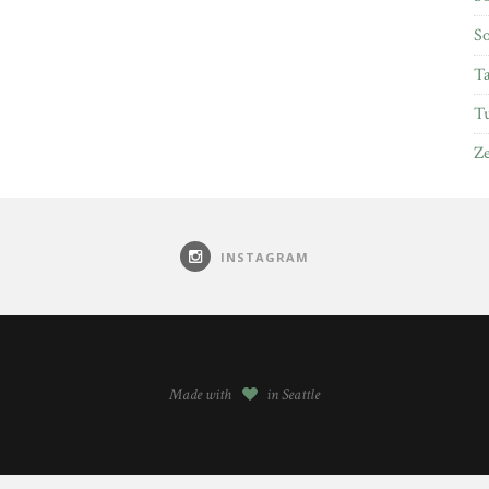
So
Ta
Tu
Ze
INSTAGRAM
Made with
in Seattle