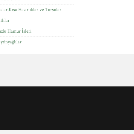
slar,Kışa Hazırlıklar ve Turşular
tlılar
zlu Hamur İşleri
ytinyağlılar