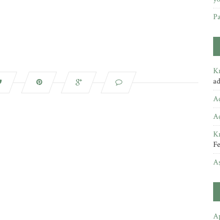
Pa
Kı
a
A
A
Kı
Fe
A
Ap