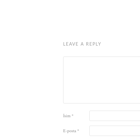
LEAVE A REPLY
İsim
*
E-posta
*