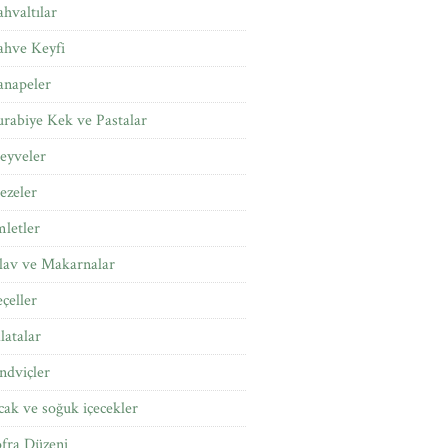
hvaltılar
ahve Keyfi
anapeler
rabiye Kek ve Pastalar
eyveler
ezeler
letler
lav ve Makarnalar
çeller
latalar
ndviçler
cak ve soğuk içecekler
fra Düzeni