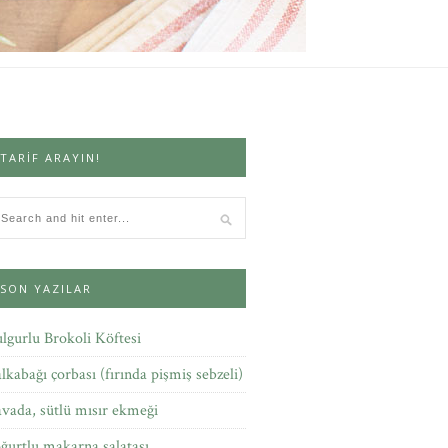
TARIF ARAYIN!
SON YAZILAR
lgurlu Brokoli Köftesi
lkabağı çorbası (fırında pişmiş sebzeli)
vada, sütlü mısır ekmeği
ğurtlu makarna salatası