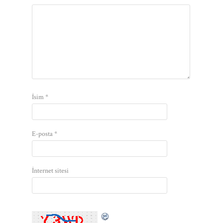
İsim
*
E-posta
*
İnternet sitesi