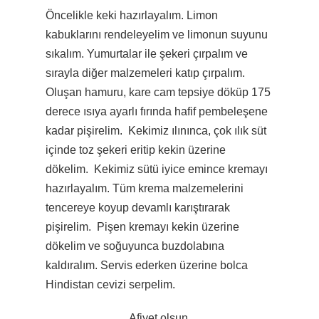
Öncelikle keki hazırlayalım. Limon
kabuklarını rendeleyelim ve limonun suyunu
sıkalım. Yumurtalar ile şekeri çırpalım ve
sırayla diğer malzemeleri katıp çırpalım.
Oluşan hamuru, kare cam tepsiye döküp 175
derece ısıya ayarlı fırında hafif pembeleşene
kadar pişirelim. Kekimiz ılınınca, çok ılık süt
içinde toz şekeri eritip kekin üzerine
dökelim. Kekimiz sütü iyice emince kremayı
hazırlayalım. Tüm krema malzemelerini
tencereye koyup devamlı karıştırarak
pişirelim. Pişen kremayı kekin üzerine
dökelim ve soğuyunca buzdolabına
kaldıralım. Servis ederken üzerine bolca
Hindistan cevizi serpelim.
Afiyet olsun.