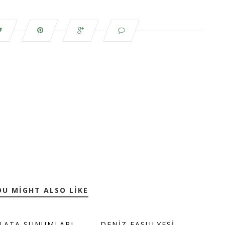
OU MIGHT ALSO LIKE
LATA SUNUMLARI
DENIZ FASULYESI