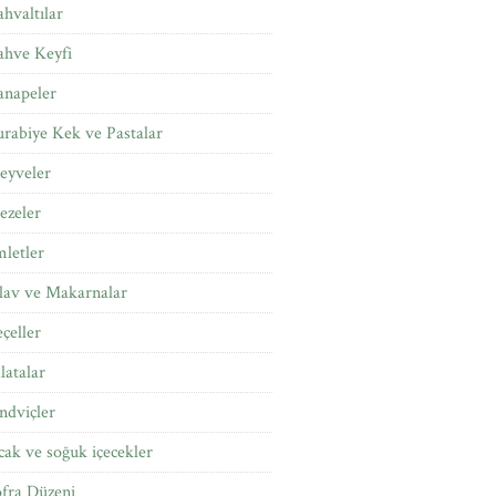
hvaltılar
ahve Keyfi
anapeler
rabiye Kek ve Pastalar
eyveler
ezeler
letler
lav ve Makarnalar
çeller
latalar
ndviçler
cak ve soğuk içecekler
fra Düzeni