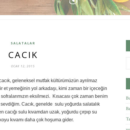
SALATALAR
CACIK
OCAK 12, 2015
 cacık, geleneksel mutfak kültürümüzün ayrılmaz
ir et yemeğinin yol arkadaşı, kimi zaman bir içeceğin
si sofralarımızın eksilmezi. Kısacası çok zaman benim
Bu
 sevdiğim. Cacık, genelde sulu yoğurda salatalık
Ba
 Ben cacığı sulu kıvamdan uzak, yoğurdu çırpıp su
Ta
 koyu kıvamı daha çok hoşuma gider.
yo