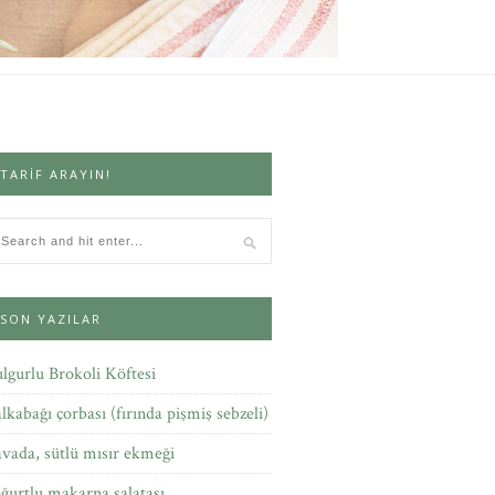
TARIF ARAYIN!
SON YAZILAR
lgurlu Brokoli Köftesi
lkabağı çorbası (fırında pişmiş sebzeli)
vada, sütlü mısır ekmeği
ğurtlu makarna salatası