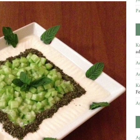
Pa
Kı
a
A
A
Kı
Fe
A
Ap