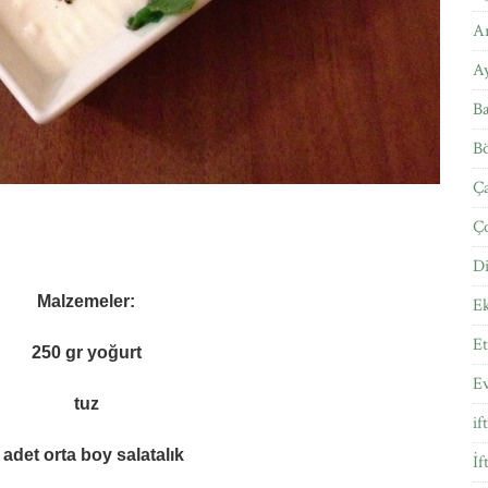
Ar
A
Ba
Bö
Ça
Ço
Di
Malzemeler:
E
Et
250 gr yoğurt
E
tuz
if
 adet orta boy salatalık
İf