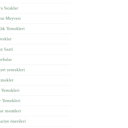
a Sıcaklar
yın Meyvesi
lık Yemekleri
rekler
y Saati
rbalar
yet yemekleri
kmekler
 Yemekleri
v Yemekleri
tar menüleri
tariye önerileri