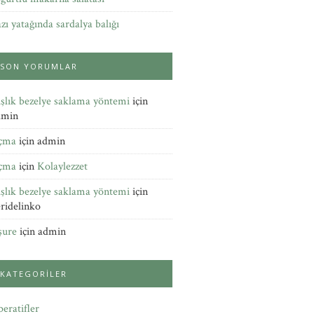
zı yatağında sardalya balığı
SON YORUMLAR
şlık bezelye saklama yöntemi
için
dmin
çma
için
admin
çma
için
Kolaylezzet
şlık bezelye saklama yöntemi
için
ridelinko
şure
için
admin
KATEGORILER
eratifler