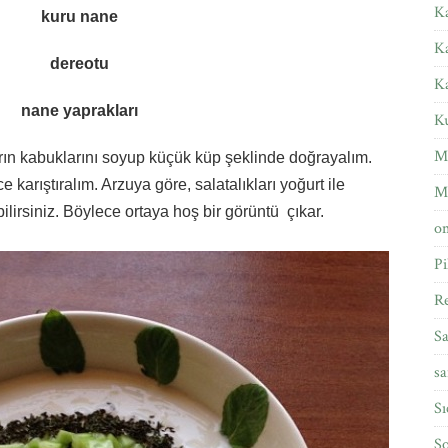
Ka
kuru nane
K
dereotu
K
nane yaprakları
Ku
M
arın kabuklarını soyup küçük küp şeklinde doğrayalım.
ce karıştıralım. Arzuya göre, salatalıkları yoğurt ile
M
ilirsiniz. Böylece ortaya hoş bir görüntü çıkar.
om
Pi
Re
Sa
sa
Sı
So