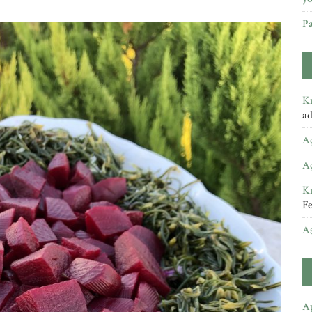
Pa
Kı
a
A
A
Kı
Fe
A
Ap