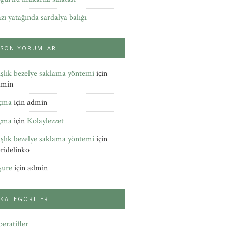
zı yatağında sardalya balığı
SON YORUMLAR
şlık bezelye saklama yöntemi
için
dmin
çma
için
admin
çma
için
Kolaylezzet
şlık bezelye saklama yöntemi
için
ridelinko
şure
için
admin
KATEGORILER
eratifler