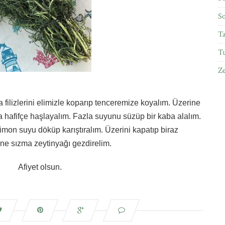
So
Ta
Tu
Ze
a filizlerini elimizle koparıp tenceremize koyalım. Üzerine
 hafifçe haşlayalım. Fazla suyunu süzüp bir kaba alalım.
mon suyu döküp karıştıralım. Üzerini kapatıp biraz
ine sızma zeytinyağı gezdirelim.
Afiyet olsun.