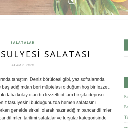
SALATALAR
SULYESI SALATASI
KASIM 2, 2020
ında tanıştım. Deniz börülcesi gibi, yaz sofralarında
 başladığımdan beri müptelası olduğum hoş bir lezzet.
k daha kolay olan bu lezzetli ot tam bir şifa deposu.
Bu
deniz fasulyesini bulduğunuzda hemen salatasını
Ba
rken genelde sirkeli olarak hazırladığım pancar dilimleri
Ta
car dilimleri tarifimi salatalar ve turşular kategorisinde
yo