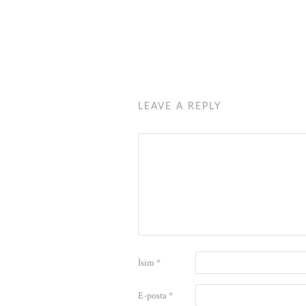
LEAVE A REPLY
İsim
*
E-posta
*