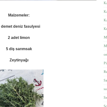
Ka
K
Malzemeler:
K
 demet deniz fasulyesi
Ku
M
2 adet limon
M
5 diş sarımsak
om
Zeytinyağı
Pi
Re
Sa
sa
Sı
So