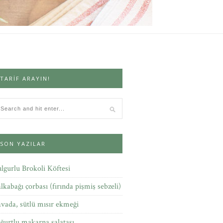
TARIF ARAYIN!
SON YAZILAR
lgurlu Brokoli Köftesi
lkabağı çorbası (fırında pişmiş sebzeli)
vada, sütlü mısır ekmeği
ğurtlu makarna salatası