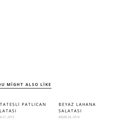
OU MIGHT ALSO LIKE
TATESLI PATLICAN
BEYAZ LAHANA
LATASI
SALATASI
M 21, 2015
KASIM 24, 2014