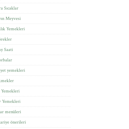
a Sıcaklar
yın Meyvesi
lık Yemekleri
rekler
y Saati
rbalar
yet yemekleri
kmekler
 Yemekleri
v Yemekleri
tar menüleri
tariye önerileri