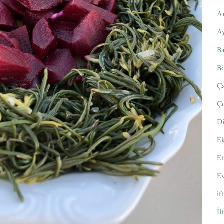
Ar
A
Ba
Bö
Ça
Ço
Di
E
Et
E
if
İf