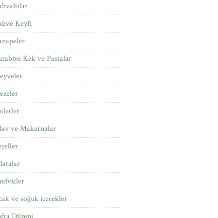
hvaltılar
ahve Keyfi
anapeler
rabiye Kek ve Pastalar
eyveler
ezeler
letler
lav ve Makarnalar
çeller
latalar
ndviçler
cak ve soğuk içecekler
fra Düzeni