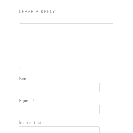
LEAVE A REPLY
İsim
*
E-posta
*
İnternet sitesi