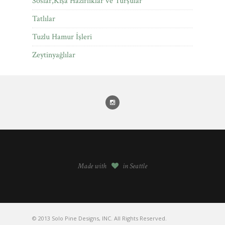
Soslar,Kışa Hazırlıklar ve Turşular
Tatlılar
Tuzlu Hamur İşleri
Zeytinyağlılar
Made with
in Seattle
© 2013 Solo Pine Designs, INC. All Rights Reserved.