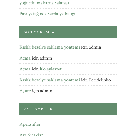
yoğurtlu makarna salatası
Pazı yatağında sardalya balığı
SON YORUMLAR
Kışlık bezelye saklama yöntemi
için
admin
Açma
için
admin
Açma
için
Kolaylezzet
Kışlık bezelye saklama yöntemi
için
Feridelinko
Aşure
için
admin
KATEGORILER
Aperatifler
Ara Sıcaklar